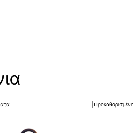
ια
ματα