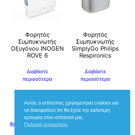
Φορητός
Φορητός
Συμπυκνωτής
Συμπυκνωτής
Οξυγόνου INOGEN
SimplyGo Philips
ROVE 6
Respironics
Διαβάστε
Διαβάστε
περισσότερα
περισσότερα
Αυτός ο ιστότοπος χρησιμοποιεί cookies για
να διασφαλίσει ότι θα έχετε την καλύτερη
εμπειρία στον ιστότοπό μας.
Φροντίδα Ιατρικά – Βούκιας Βασίλειος
Πολιτική απορρήτου