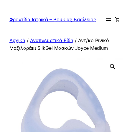
Μετάβαση
στο
Φροντίδα Ιατρικά – Βούκιας Βασίλειος
περιεχόμενο
Αρχική
/
Αναπνευστικά Είδη
/ Αντ/κo Ρινικό
Μαξιλαράκι SilkGel Μασκών Joyce Medium