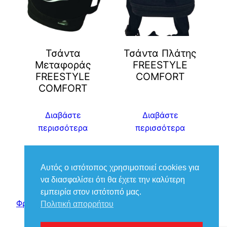
Τσάντα
Τσάντα Πλάτης
Μεταφοράς
FREESTYLE
FREESTYLE
COMFORT
COMFORT
Διαβάστε
Διαβάστε
περισσότερα
περισσότερα
Αυτός ο ιστότοπος χρησιμοποιεί cookies για
να διασφαλίσει ότι θα έχετε την καλύτερη
εμπειρία στον ιστότοπό μας.
Φροντίδα Ιατρικά – Βούκιας Βασίλειος
Πολιτική απορρήτου