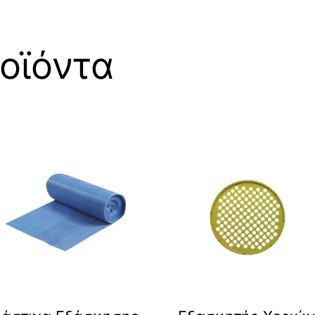
οϊόντα