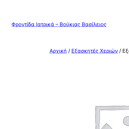
Μετάβαση
στο
περιεχόμενο
Φροντίδα Ιατρικά – Βούκιας Βασίλειος
Αρχική
/
Εξασκητές Χεριών
/ Ε