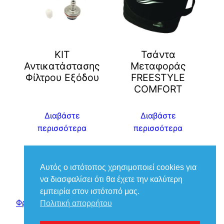
ΚΙΤ
Τσάντα
Αντικατάστασης
Μεταφοράς
Φίλτρου Εξόδου
FREESTYLE
COMFORT
Διαβάστε
Διαβάστε
περισσότερα
περισσότερα
Αυτός ο ιστότοπος χρησιμοποιεί cookies για
να διασφαλίσει ότι θα έχετε την καλύτερη
εμπειρία στον ιστότοπό μας.
Φροντίδα Ιατρικά – Βούκιας Βασίλειος
Πολιτική απορρήτου