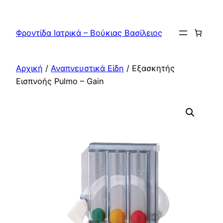
Μετάβαση
στο
Φροντίδα Ιατρικά – Βούκιας Βασίλειος
περιεχόμενο
Αρχική
/
Αναπνευστικά Είδη
/ Εξασκητής
Εισπνοής Pulmo – Gain