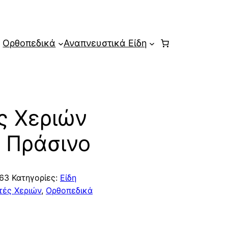
Ορθοπεδικά
Αναπνευστικά Είδη
ς Χεριών
® Πράσινο
63
Κατηγορίες:
Είδη
τές Χεριών
,
Ορθοπεδικά