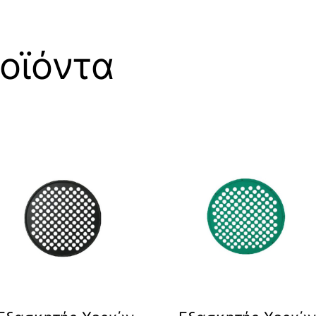
οϊόντα