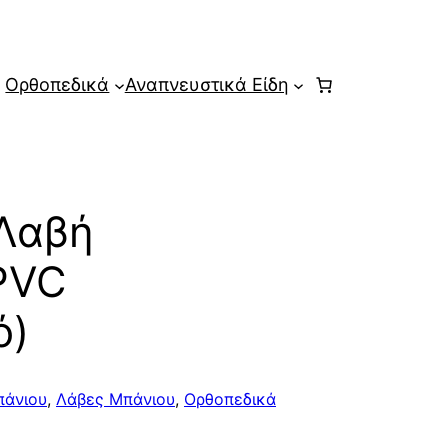
Ορθοπεδικά
Αναπνευστικά Είδη
 Λαβή
PVC
ό)
πάνιου
,
Λάβες Μπάνιου
,
Ορθοπεδικά