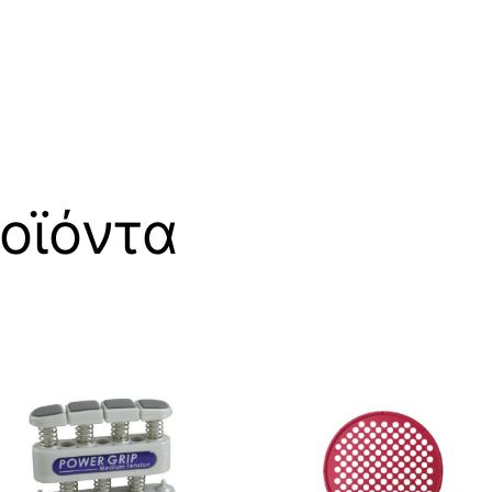
οϊόντα