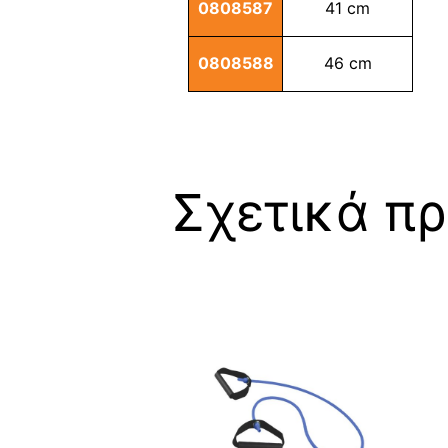
0808587
41 cm
0808588
46 cm
Σχετικά πρ