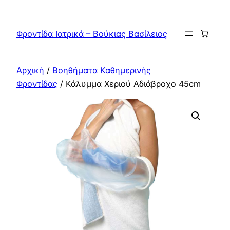
Μετάβαση
στο
Φροντίδα Ιατρικά – Βούκιας Βασίλειος
περιεχόμενο
Αρχική
/
Βοηθήματα Καθημερινής
Φροντίδας
/ Κάλυμμα Χεριού Αδιάβροχο 45cm