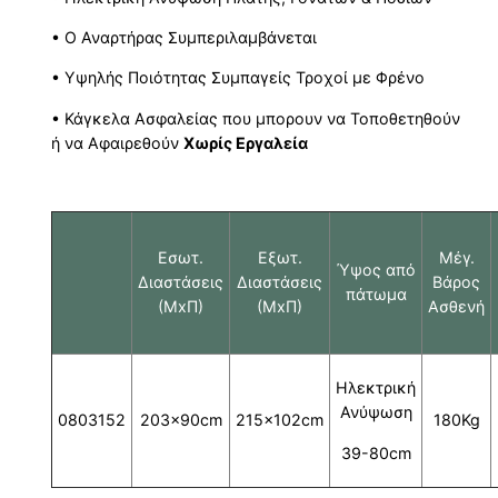
• Ο Αναρτήρας Συμπεριλαμβάνεται
• Υψηλής Ποιότητας Συμπαγείς Τροχοί με Φρένο
• Κάγκελα Ασφαλείας που μπορουν να Τοποθετηθούν
ή να Αφαιρεθούν
Χωρίς Εργαλεία
Εσωτ.
Εξωτ.
Μέγ.
Ύψος από
Διαστάσεις
Διαστάσεις
Βάρος
πάτωμα
(ΜxΠ)
(ΜxΠ)
Ασθενή
Ηλεκτρική
Ανύψωση
0803152
203x90cm
215x102cm
180Kg
39-80cm