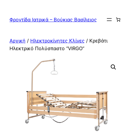
Μετάβαση
στο
Φροντίδα Ιατρικά – Βούκιας Βασίλειος
περιεχόμενο
Αρχική
/
Ηλεκτροκίνητες Κλίνες
/ Κρεβάτι
Ηλεκτρικό Πολύσπαστο “VIRGO”