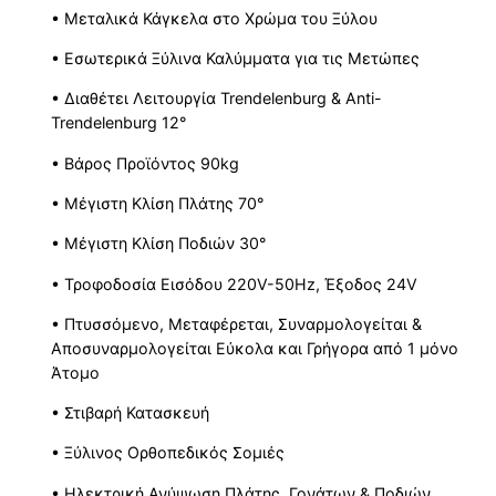
• Mεταλικά Κάγκελα στο Χρώμα του Ξύλου
• Εσωτερικά Ξύλινα Καλύμματα για τις Μετώπες
• Διαθέτει Λειτουργία Trendelenburg & Anti-
Trendelenburg 12°
• Βάρος Προϊόντος 90kg
• Mέγιστη Κλίση Πλάτης 70°
• Mέγιστη Κλίση Ποδιών 30°
• Τροφοδοσία Εισόδου 220V-50Hz, Έξοδος 24V
• Πτυσσόμενο, Μεταφέρεται, Συναρμολογείται &
Αποσυναρμολογείται Εύκολα και Γρήγορα από 1 μόνο
Άτομο
• Στιβαρή Κατασκευή
• Ξύλινος Ορθοπεδικός Σομιές
• Ηλεκτρική Ανύψωση Πλάτης, Γονάτων & Ποδιών