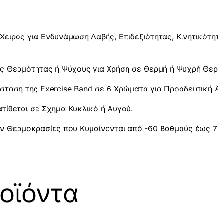
 Χειρός για Ενδυνάμωση Λαβής, Επιδεξιότητας, Κινητικότ
εις Θερμότητας ή Ψύχους για Χρήση σε Θερμή ή Ψυχρή Θε
ίσταση της Εxercise Band σε 6 Χρώματα για Προοδευτική
ατίθεται σε Σχήμα Κυκλικό ή Αυγού.
ν Θερμοκρασίες που Κυμαίνονται από -60 Βαθμούς έως 7
οϊόντα