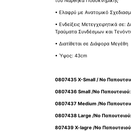
του Νάρθηκα Ποδοκνημικής
• Ελαφρύ με Ανατομικό Σχεδιασμ
• Ενδείξεις Μετεγχειρητικά σε: 
Τραύματα Συνδέσμων και Τενόν
• Διατίθεται σε Διάφορα Μεγέθη
• Ύψος: 43cm
0807435 X-Small / Νο Παπουτσι
0807436 Small /Νο Παπουτσιού:
0807437 Medium /Νο Παπουτσιο
0807438 Large /Νο Παπουτσιού:
807439 X-lagre /Νο Παπουτσιού: