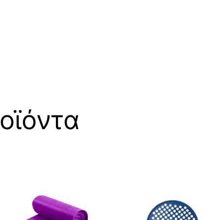
οϊόντα