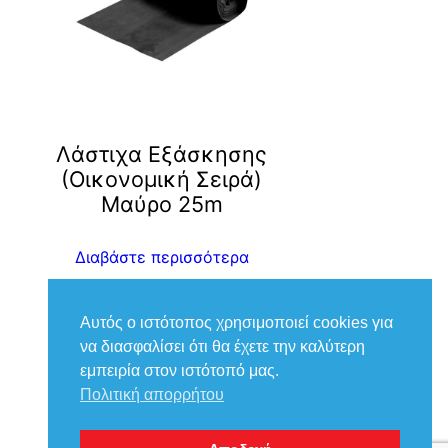
ν
Λάστιχα Εξάσκησης
(Οικονομική Σειρά)
Μαύρο 25m
Διαβάστε περισσότερα
Αυτός ο ιστότοπος χρησιμοποιεί cookies για
να διασφαλίσει ότι θα έχετε την καλύτερη
εμπειρία στον ιστότοπό μας.
Πολιτική απορρήτου
Με την υποστήριξη του
WordPress