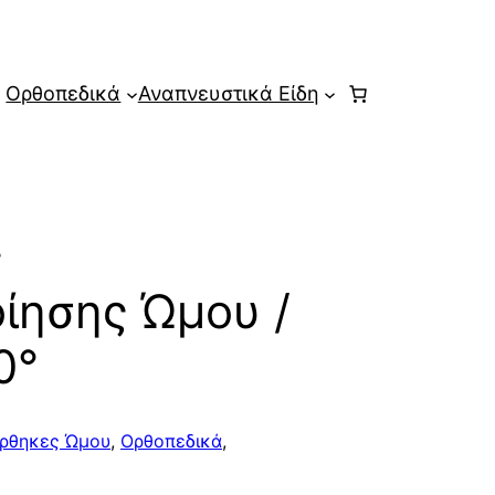
Ορθοπεδικά
Αναπνευστικά Είδη
ς
ίησης Ώμου /
0°
ρθηκες Ώμου
,
Ορθοπεδικά
,