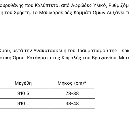
υρεθάνης που Καλύπτεται από Αφρώδες Υλικό, Ρυθμιζόμε
η του Χρήστη. Το Μαξιλαροειδές Κομμάτι Ώμων Αυξάνει τη
.
Ώμου, μετά την Ανακατασκευή του Τραυματισμού της Περ
τικη Ώμου. Κατάγματα της Κεφαλής του Βραχιονίου. Μετ
Μεγέθη
Μήκος (cm)*
910 S
28-38
910 L
38-48