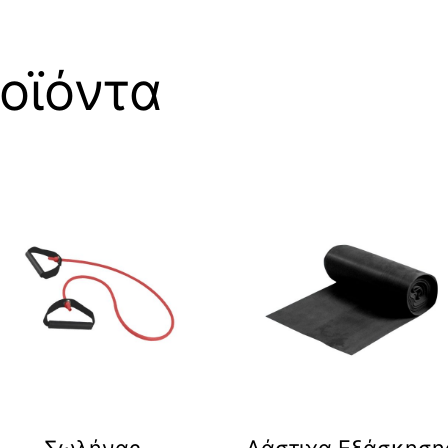
οϊόντα