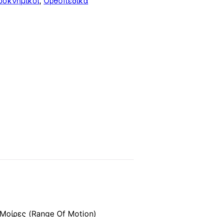
οκνημικοί
,
Ορθοπεδικά
 Μοίρες (Range Of Motion)