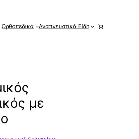
Ορθοπεδικά
Αναπνευστικά Είδη
ς
ικός
ικός με
ρο