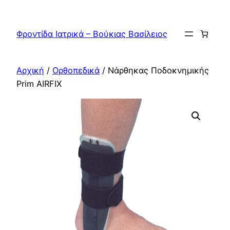
Μετάβαση
στο
Φροντίδα Ιατρικά – Βούκιας Βασίλειος
περιεχόμενο
Αρχική
/
Ορθοπεδικά
/ Νάρθηκας Ποδοκνημικής
Prim AIRFIX