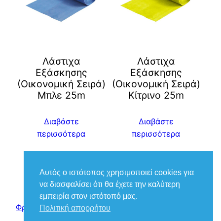
Λάστιχα
Λάστιχα
Εξάσκησης
Εξάσκησης
(Οικονομική Σειρά)
(Οικονομική Σειρά)
Μπλε 25m
Κίτρινο 25m
Διαβάστε
Διαβάστε
περισσότερα
περισσότερα
Αυτός ο ιστότοπος χρησιμοποιεί cookies για
να διασφαλίσει ότι θα έχετε την καλύτερη
εμπειρία στον ιστότοπό μας.
Φροντίδα Ιατρικά – Βούκιας Βασίλειος
Πολιτική απορρήτου