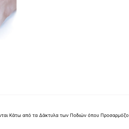
νται Kάτω από τα Δάκτυλα των Ποδιών όπου Προσαρμόζον