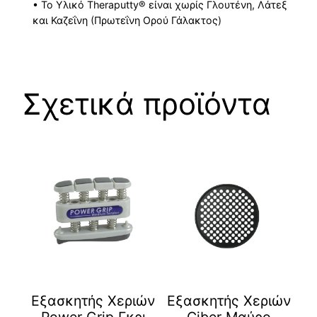
• Το Υλικό Theraputty
®
είναι χωρίς Γλουτένη, Λάτεξ
και Καζεΐνη (Πρωτεΐνη Ορού Γάλακτος)
Σχετικά προϊόντα
Εξασκητής Χεριών
Eξασκητής Χεριών