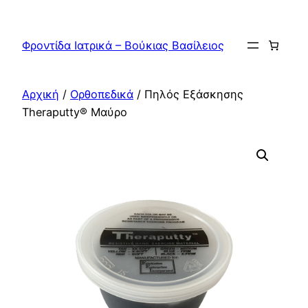
Μετάβαση
στο
Φροντίδα Ιατρικά – Βούκιας Βασίλειος
περιεχόμενο
Αρχική
/
Ορθοπεδικά
/ Πηλός Εξάσκησης
Theraputty® Μαύρο