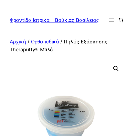
Μετάβαση
στο
Φροντίδα Ιατρικά – Βούκιας Βασίλειος
περιεχόμενο
Αρχική
/
Ορθοπεδικά
/ Πηλός Εξάσκησης
Theraputty® Μπλέ