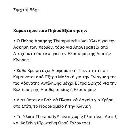
Σφιχτό| 85gr.
Xαρακτηριστικά Πηλού Εξάσκησης:
• Ο Πηλός Άσκησης Theraputty
®
είναι Yλικό για την
Άσκηση των Χεριών, τόσο για Αποθεραπεία από
Ατυχήματα όσο και για την Εξάσκηση της Λεπτής
Κίνησης
• Κάθε Χρώμα έχει Διαφορετική Πυκνότητα που
Κυμαίνεται από Έξτρα Μαλακή για την Ενίσχυση της
πιο Αδύνατης Αντίληψης μέχρι Έξτρα Σφιχτό για την
Βελτίωση της Αποθεραπείας ή Εξάσκησης
• Διατίθεται σε Βολικά Πλαστικά Δοχεία για Χρήση
στο Σπίτι, το Νοσοκομείο ή την Κλινική
• Το Υλικό Theraputty
®
είναι χωρίς Γλουτένη, Λάτεξ
και Καζεΐνη (Πρωτεΐνη Ορού Γάλακτος)