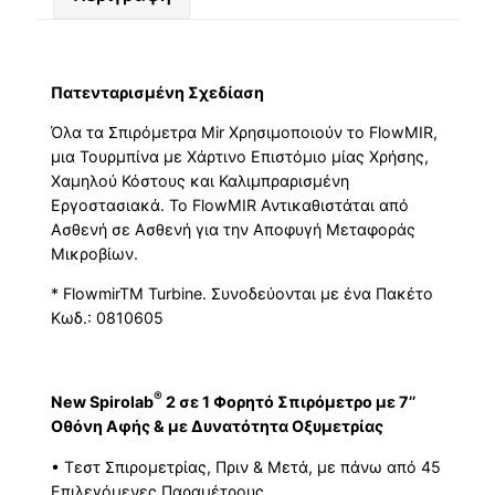
Πατενταρισμένη Σχεδίαση
Όλα τα Σπιρόμετρα Mir Χρησιμοποιούν το FlowMIR,
μια Τουρμπίνα με Χάρτινο Επιστόμιο μίας Χρήσης,
Χαμηλού Κόστους και Καλιμπραρισμένη
Εργοστασιακά. Το FlowMIR Αντικαθιστάται από
Ασθενή σε Ασθενή για την Αποφυγή Μεταφοράς
Μικροβίων.
* FlowmirTM Turbine. Συνοδεύονται με ένα Πακέτο
Κωδ.: 0810605
®
New Spirolab
2 σε 1 Φορητό Σπιρόμετρο με 7’’
Οθόνη Αφής & με Δυνατότητα Οξυμετρίας
• Τεστ Σπιρομετρίας, Πριν & Μετά, με πάνω από 45
Επιλεγόμενες Παραμέτρους