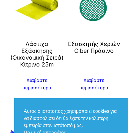
Λάστιχα
Eξασκητής Χεριών
Εξάσκησης
Ciber Πράσινο
(Οικονομική Σειρά)
Κίτρινο 25m
Διαβάστε
Διαβάστε
περισσότερα
περισσότερα
Αυτός ο ιστότοπος χρησιμοποιεί cookies για
να διασφαλίσει ότι θα έχετε την καλύτερη
εμπειρία στον ιστότοπό μας.
Φροντίδα Ιατρικά – Βούκιας Βασίλειος
Πολιτική απορρήτου