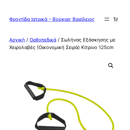
Μετάβαση
στο
Φροντίδα Ιατρικά – Βούκιας Βασίλειος
περιεχόμενο
Αρχική
/
Ορθοπεδικά
/ Σωλήνας Εξάσκησης με
Χειρολαβές (Οικονομική Σειρά) Kίτρινο 125cm