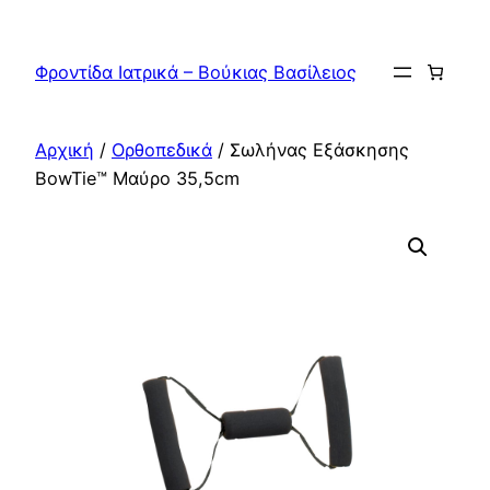
Μετάβαση
στο
Φροντίδα Ιατρικά – Βούκιας Βασίλειος
περιεχόμενο
Αρχική
/
Ορθοπεδικά
/ Σωλήνας Εξάσκησης
BowTie™ Μαύρο 35,5cm