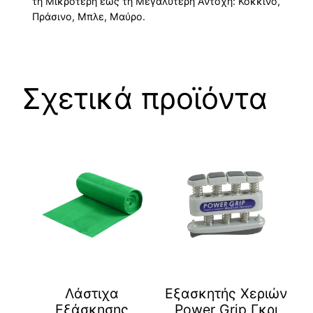
τη Μικρότερη έως τη Μεγαλύτερη Αντοχή: Κόκκινο,
Πράσινο, Μπλε, Μαύρο.
Σχετικά προϊόντα
Λάστιχα
Εξασκητής Χεριών
Εξάσκησης
Power Grip Γκρι