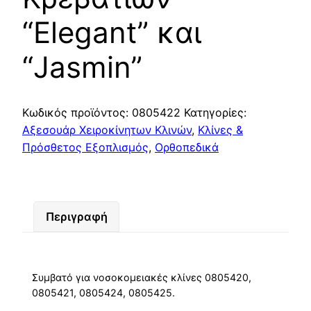
“Elegant” και
“Jasmin”
Κωδικός προϊόντος:
0805422
Κατηγορίες:
Αξεσουάρ Χειροκίνητων Κλινών
,
Κλίνες &
Πρόσθετος Εξοπλισμός
,
Ορθοπεδικά
Περιγραφή
Συμβατό για νοσοκομειακές κλίνες 0805420,
0805421, 0805424, 0805425.