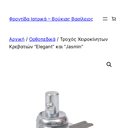
Μετάβαση
στο
Φροντίδα Ιατρικά – Βούκιας Βασίλειος
περιεχόμενο
Αρχική
/
Ορθοπεδικά
/ Τροχός Χειροκίνητων
Κρεβατιών “Elegant” και “Jasmin”