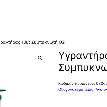
γραντήρας 10Lt Συμπυκνωτή Ο2
Υγραντήρα
Συμπυκνω
Κωδικός προϊόντος:
0806
Οξυγονοθεραπείας
,
Αναπν