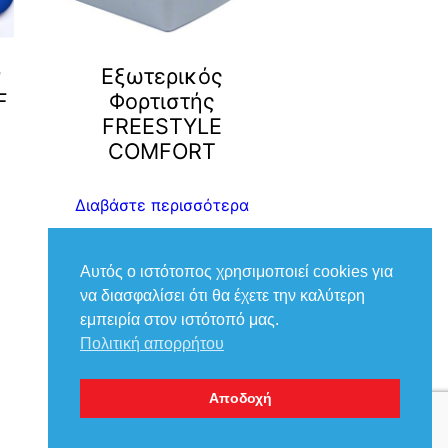
ν
Εξωτερικός
F
Φορτιστής
FREESTYLE
COMFORT
Διαβάστε περισσότερα
Αυτός ο ιστότοπος χρησιμοποιεί cookies για
να διασφαλίσει ότι θα έχετε την καλύτερη
εμπειρία στον ιστότοπό μας.
Πολιτική απορρήτου
Με την υποστήριξη του
WordPress
Αποδοχή