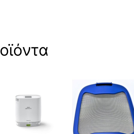
οϊόντα