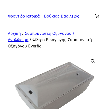
Μετάβαση
στο
Φροντίδα Ιατρικά – Βούκιας Βασίλειος
περιεχόμενο
Αρχική
/
Συμπυκνωτές Οξυγόνου /
Αναλώσιμα
/ Φίλτρο Εισαγωγής Συμπυκνωτή
Οξυγόνου Everflo