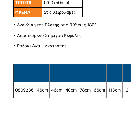
ΤΡΟΧΟΙ
(200x50mm)
ΦΡΕΝΑ
Στις Χειρολαβές
• Ανάκλιση της Πλάτης από 90º έως 180º
• Αποσπώμενο Στήριγμα Κεφαλής
• Ροδάκι Αντι – Ανατροπής
0809236
46cm
46cm
40cm
78cm
66cm
118cm
12