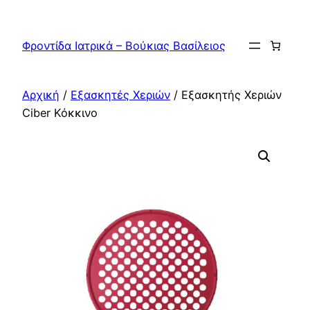
Μετάβαση
στο
Φροντίδα Ιατρικά – Βούκιας Βασίλειος
περιεχόμενο
Αρχική
/
Εξασκητές Χεριών
/ Eξασκητής Χεριών
Ciber Κόκκινο