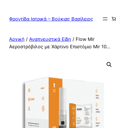
Μετάβαση
στο
Φροντίδα Ιατρικά – Βούκιας Βασίλειος
περιεχόμενο
Αρχική
/
Αναπνευστικά Είδη
/ Flow Mir
Αεροστρόβιλος με Χάρτινο Επιστόμιο Mir 10…